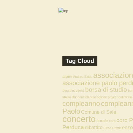
Tag Cloud
associazio
alpini
Andrea Saidu
associazione paolo perd
borsa di studio
beathovens
bor
studio
BricconCelli
buscaglione project
coltelleria
compleann
compleanno
Paolo
Comune di Sale
concerto
coro P
corale
coro
Perduca
dibattito
enzo
Elena Romiti