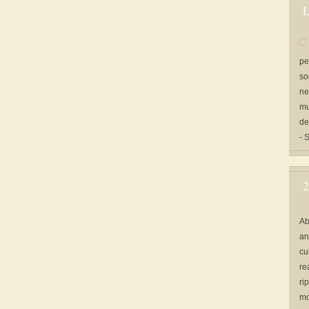
L
pe
so
ne
mu
de
- 
2
Ab
an
cu
re
ri
mo