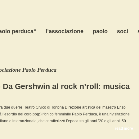
paolo perduca”
l’associazione
paolo
soci
ociazione Paolo Perduca
 Da Gershwin al rock n’roll: musica
tra due guerre. Teatro Civico di Tortona Direzione artistica del maestro Enzo
l’esordio del coro po(p)lifonico femminile Paolo Perduca, è una rivisitazione
liano e internazionale, che caratterizzò l’epoca tra gli anni ’20 e gli anni ’50.
..
read more