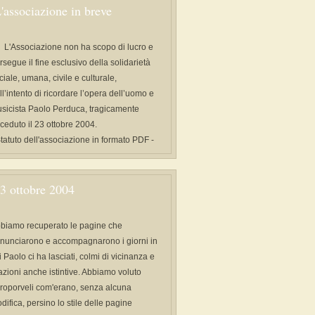
'associazione in breve
L'Associazione non ha scopo di lucro e
rsegue il fine esclusivo della solidarietà
ciale, umana, civile e culturale,
ll’intento di ricordare l’opera dell’uomo e
sicista Paolo Perduca, tragicamente
ceduto il 23 ottobre 2004.
Statuto dell'associazione in formato PDF -
3 ottobre 2004
biamo recuperato le pagine che
nunciarono e accompagnarono i giorni in
i Paolo ci ha lasciati, colmi di vicinanza e
azioni anche istintive. Abbiamo voluto
proporveli com'erano, senza alcuna
difica, persino lo stile delle pagine