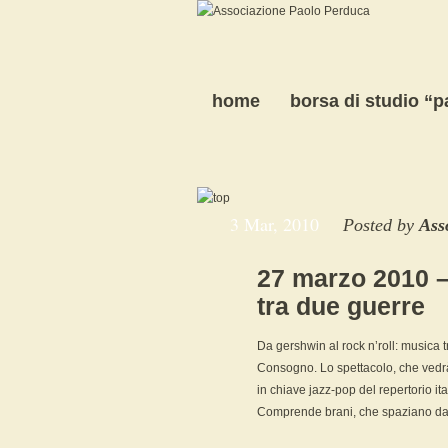
home
borsa di studio “
3 Mar, 2010
Posted by
Ass
27 marzo 2010 –
tra due guerre
Da gershwin al rock n’roll: musica 
Consogno. Lo spettacolo, che vedrà 
in chiave jazz-pop del repertorio ita
Comprende brani, che spaziano da.