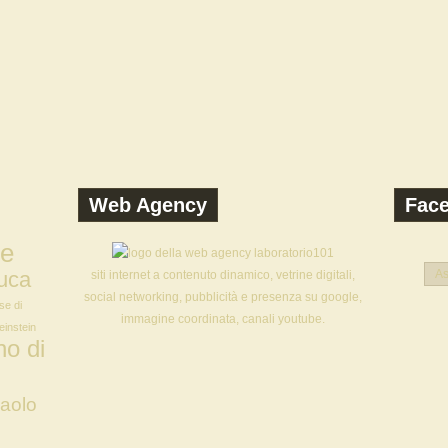
Web Agency
Fac
ne
uca
As
siti internet a contenuto dinamico, vetrine digitali,
social networking, pubblicità e presenza su google,
se di
immagine coordinata, canali youtube.
 einstein
o di
aolo