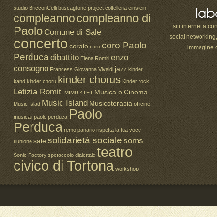
studio
BricconCelli
buscaglione project
coltelleria einstein
compleanno di
compleanno
siti internet a co
Paolo
Comune di Sale
social networking
concerto
coro Paolo
corale
coro
immagine c
Perduca
dibattito
enzo
Elena Romiti
consogno
jazz
Francess
Giovanna Vivaldi
kinder
kinder chorus
band
kinder choru
Kinder rock
Letizia Romiti
Musica e Cinema
MIMU 4TET
Music Island
Musicoterapia
Music Islad
officine
Paolo
musicali paolo perduca
Perduca
remo panario
rispetta la tua voce
solidarietà sociale
soms
sale
riunione
teatro
Sonic Factory
spetaccolo dialettale
civico di Tortona
workshop