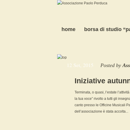
home
borsa di studio “
12 Set, 2015
Posted by
Ass
Iniziative autun
Terminata, o quasi, l’estate l’attivi
la tua voce” rivolto a tutti gli inse
canto presso le Officine Musicali P
dell’associazione è stata accolta...