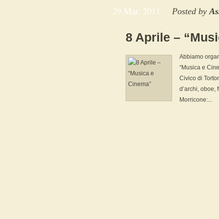
29 Mar, 2011
Posted by
As
8 Aprile – “Mus
Abbiamo organi
“Musica e Cinem
Civico di Torto
d’archi, oboe, 
Morricone:...