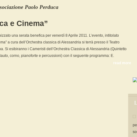
sociazione Paolo Perduca
ica e Cinema”
zzato una serata benefica per venerdì 8 Aprile 2011. L’evento, intitolato
a” a cura dell’Orchestra classica di Alessandria si terrà presso il Teatro
na. Si esibiranno i Cameristi dell’Orchestra Classica di Alessandria (Quintetto
flauto, corno, pianoforte e percussioni) con il seguente programma: E.
read more
L
pe
so