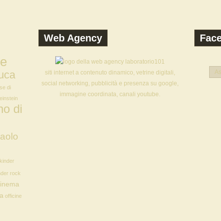
Web Agency
Fac
ne
uca
As
siti internet a contenuto dinamico, vetrine digitali,
social networking, pubblicità e presenza su google,
se di
immagine coordinata, canali youtube.
 einstein
o di
aolo
kinder
nder rock
Cinema
ia
officine