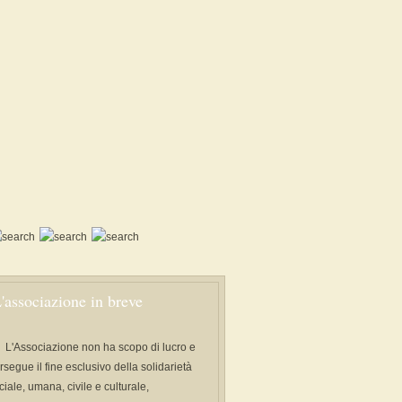
'associazione in breve
L'Associazione non ha scopo di lucro e
rsegue il fine esclusivo della solidarietà
ciale, umana, civile e culturale,