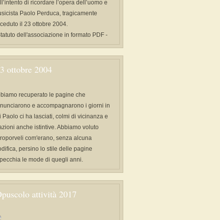
ll’intento di ricordare l’opera dell’uomo e
sicista Paolo Perduca, tragicamente
ceduto il 23 ottobre 2004.
Statuto dell'associazione in formato PDF -
3 ottobre 2004
biamo recuperato le pagine che
nunciarono e accompagnarono i giorni in
i Paolo ci ha lasciati, colmi di vicinanza e
azioni anche istintive. Abbiamo voluto
proporveli com'erano, senza alcuna
difica, persino lo stile delle pagine
specchia le mode di quegli anni.
puscolo attività 2017