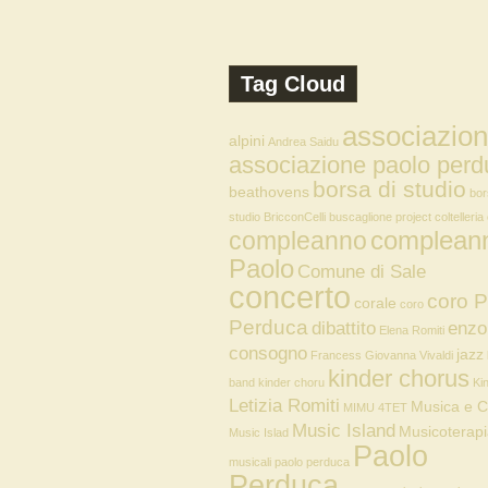
Tag Cloud
associazio
alpini
Andrea Saidu
associazione paolo perd
borsa di studio
beathovens
bor
studio
BricconCelli
buscaglione project
coltelleria
compleann
compleanno
Paolo
Comune di Sale
concerto
coro P
corale
coro
Perduca
dibattito
enzo
Elena Romiti
consogno
jazz
Francess
Giovanna Vivaldi
kinder chorus
band
kinder choru
Ki
Letizia Romiti
Musica e 
MIMU 4TET
Music Island
Musicoterap
Music Islad
Paolo
musicali paolo perduca
Perduca