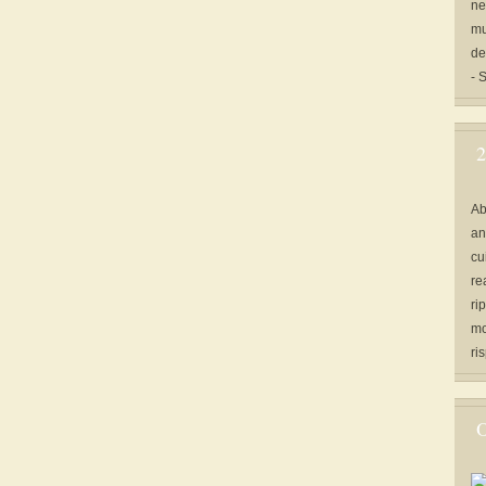
ne
mu
de
- 
2
Ab
an
cu
re
ri
mo
ri
O