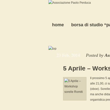
home
borsa di studio “
23 Feb, 2014
Posted by
As
5 Aprile – Work
Il prossimo 5 a
alle 21,00, ci 
(oboe). Sorelle
ma anche didatt
organistica pre