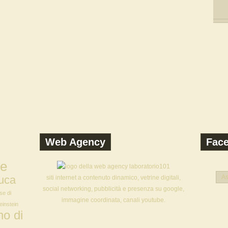
Web Agency
Fac
ne
uca
As
siti internet a contenuto dinamico, vetrine digitali,
social networking, pubblicità e presenza su google,
se di
immagine coordinata, canali youtube.
 einstein
o di