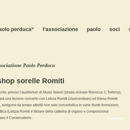
paolo perduca”
l’associazione
paolo
soci
sociazione Paolo Perduca
shop sorelle Romiti
prile, presso l’auditorium di Music Island (strada vicinale Ribrocca 2, Tortona),
sarà una lezione concerto con Letizia Romiti (clavicembalo) ed Elena Romiti
, svolgono da tempo attività non solo concertistica in varie illustri formazioni,
ica (Letizia Romiti è titolare della cattedra di organo e composizione
sso il Conservatorio...
read more