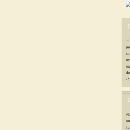
L
pe
so
ne
mu
de
- 
2
Ab
an
cu