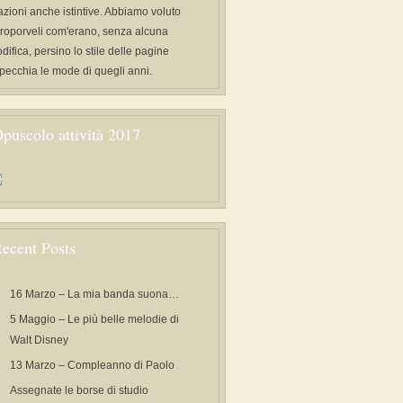
azioni anche istintive. Abbiamo voluto
proporveli com'erano, senza alcuna
difica, persino lo stile delle pagine
specchia le mode di quegli anni.
puscolo attività 2017
ecent Posts
16 Marzo – La mia banda suona…
5 Maggio – Le più belle melodie di
Walt Disney
13 Marzo – Compleanno di Paolo
Assegnate le borse di studio