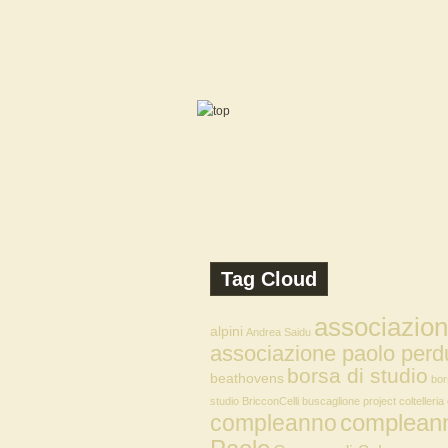
Tag Cloud
associazio
alpini
Andrea Saidu
associazione paolo perd
borsa di studio
beathovens
bor
studio
BricconCelli
buscaglione project
coltelleria
compleann
compleanno