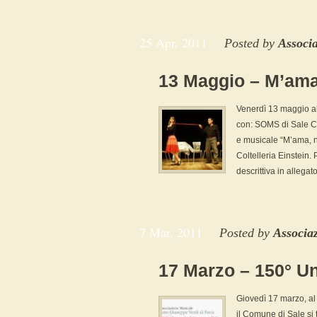
25 Apr, 2011
Posted by
Associ
13 Maggio – M’am
Venerdì 13 maggio al
con: SOMS di Sale Co
e musicale “M’ama, 
Coltelleria Einstein.
descrittiva in allegato
7 Mar, 2011
Posted by
Associa
17 Marzo – 150° Uni
Giovedì 17 marzo, al 
il Comune di Sale si 