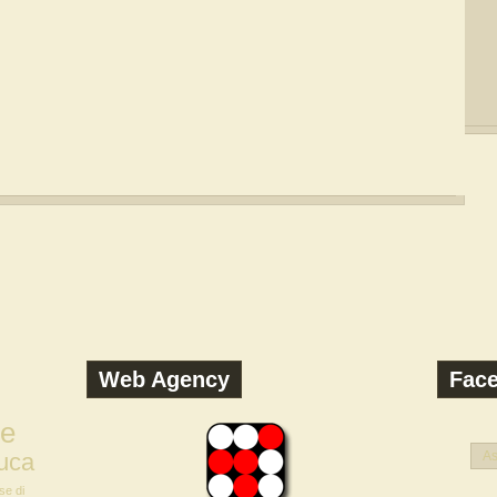
Web Agency
Fac
ne
uca
As
se di