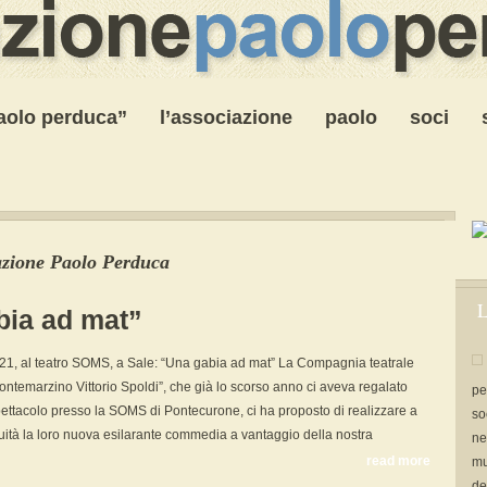
paolo perduca”
l’associazione
paolo
soci
azione Paolo Perduca
L
bia ad mat”
21, al teatro SOMS, a Sale: “Una gabia ad mat” La Compagnia teatrale
Montemarzino Vittorio Spoldi”, che già lo scorso anno ci aveva regalato
pe
pettacolo presso la SOMS di Pontecurone, ci ha proposto di realizzare a
so
atuità la loro nuova esilarante commedia a vantaggio della nostra
ne
read more
mu
de