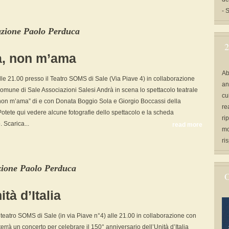
- 
azione Paolo Perduca
2
a, non m’ama
Ab
le 21.00 presso il Teatro SOMS di Sale (Via Piave 4) in collaborazione
an
mune di Sale Associazioni Salesi Andrà in scena lo spettacolo teatrale
cu
non m’ama” di e con Donata Boggio Sola e Giorgio Boccassi della
re
 Potete qui vedere alcune fotografie dello spettacolo e la scheda
ri
. Scarica...
read more
mo
ri
zione Paolo Perduca
O
tà d’Italia
teatro SOMS di Sale (in via Piave n°4) alle 21.00 in collaborazione con
terrà un concerto per celebrare il 150° anniversario dell’Unità d’Italia