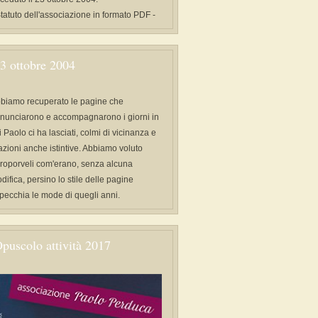
Statuto dell'associazione in formato PDF -
3 ottobre 2004
biamo recuperato le pagine che
nunciarono e accompagnarono i giorni in
i Paolo ci ha lasciati, colmi di vicinanza e
azioni anche istintive. Abbiamo voluto
proporveli com'erano, senza alcuna
difica, persino lo stile delle pagine
specchia le mode di quegli anni.
puscolo attività 2017