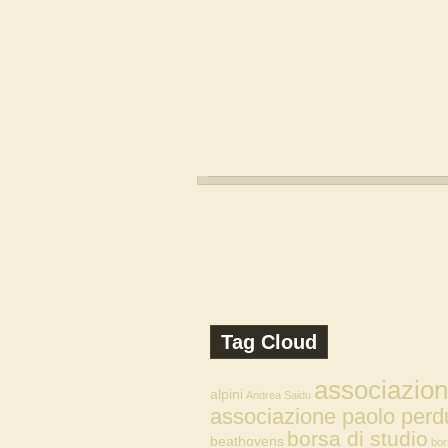
Tag Cloud
associazio
alpini
Andrea Saidu
associazione paolo perd
borsa di studio
beathovens
bor