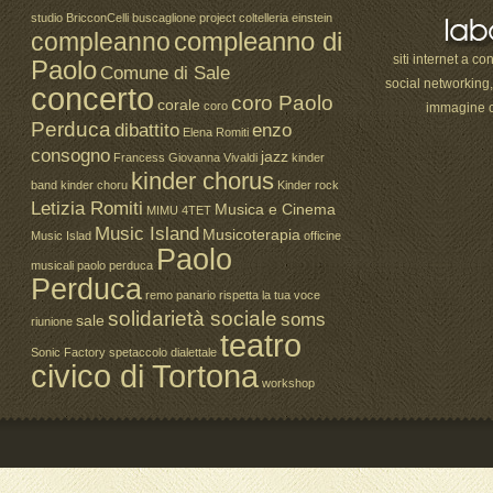
studio
BricconCelli
buscaglione project
coltelleria einstein
compleanno di
compleanno
siti internet a co
Paolo
Comune di Sale
social networking
concerto
coro Paolo
corale
coro
immagine c
Perduca
dibattito
enzo
Elena Romiti
consogno
jazz
Francess
Giovanna Vivaldi
kinder
kinder chorus
band
kinder choru
Kinder rock
Letizia Romiti
Musica e Cinema
MIMU 4TET
Music Island
Musicoterapia
Music Islad
officine
Paolo
musicali paolo perduca
Perduca
remo panario
rispetta la tua voce
solidarietà sociale
soms
sale
riunione
teatro
Sonic Factory
spetaccolo dialettale
civico di Tortona
workshop