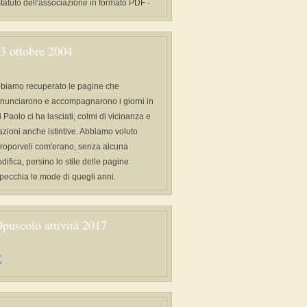
Statuto dell'associazione in formato PDF -
3 ottobre 2004
biamo recuperato le pagine che
nunciarono e accompagnarono i giorni in
i Paolo ci ha lasciati, colmi di vicinanza e
azioni anche istintive. Abbiamo voluto
proporveli com'erano, senza alcuna
difica, persino lo stile delle pagine
specchia le mode di quegli anni.
puscolo attività 2017