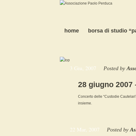
home
borsa di studio “
3 Giu, 2007
Posted by
Ass
28 giugno 2007 
Concerto delle “Custodie Cautelari”
insieme.
22 Mar, 2007
Posted by
As