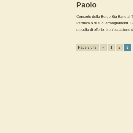
Paolo
Concerto della Borgo Big Band al T
Perduca o di suoi arrangiamenti. C
raccolta di offerte: è un’occasione di
Page 3 of 3
«
1
2
3