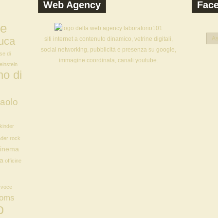
Web Agency
Fac
ne
uca
As
siti internet a contenuto dinamico, vetrine digitali,
social networking, pubblicità e presenza su google,
se di
immagine coordinata, canali youtube.
 einstein
o di
aolo
kinder
nder rock
Cinema
ia
officine
a voce
oms
o