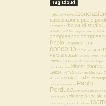
Tag Cloud
associazio
alpini
Andrea Saidu
associazione paolo perd
borsa di studio
beathovens
bor
studio
BricconCelli
buscaglione project
coltelleria
compleann
compleanno
Paolo
Comune di Sale
concerto
coro P
corale
coro
Perduca
dibattito
enzo
Elena Romiti
consogno
jazz
Francess
Giovanna Vivaldi
kinder chorus
band
kinder choru
Ki
Letizia Romiti
Musica e 
MIMU 4TET
Music Island
Musicoterap
Music Islad
Paolo
musicali paolo perduca
Perduca
remo panario
rispetta la tu
solidarietà sociale
s
sale
riunione
teatr
Sonic Factory
spetaccolo dialettale