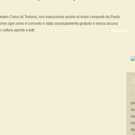
eatro Civico di Tortona, con esecuzione anche di brani composti da Paolo
ome ogni anno il concerto è stato assolutamente gratuito e senza alcuna
 cultura aperta a tutti.
read more
L
pe
so
ne
mu
de