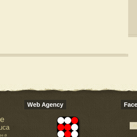
Web Agency
Fac
ne
uca
As
se di