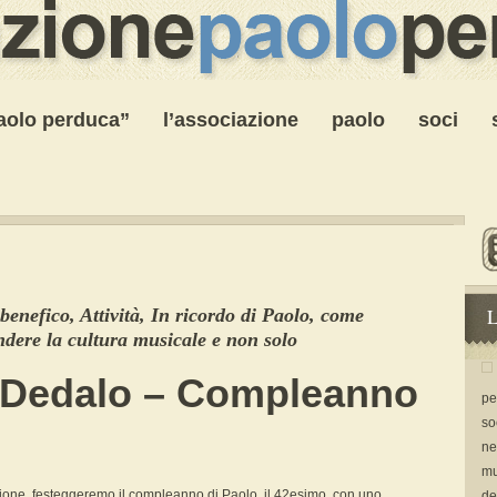
paolo perduca”
l’associazione
paolo
soci
L
benefico
,
Attività
,
In ricordo di Paolo, come
ndere la cultura musicale e non solo
di Dedalo – Compleanno
pe
so
ne
mu
ione, festeggeremo il compleanno di Paolo, il 42esimo, con uno
de