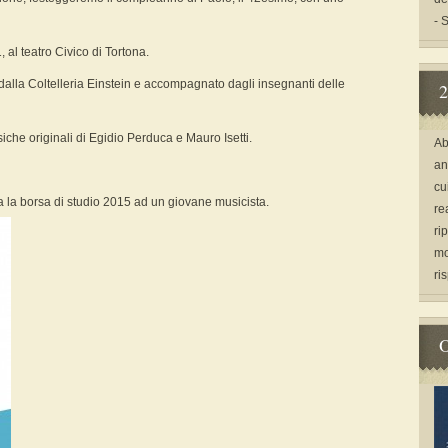
- 
 al teatro Civico di Tortona.
 dalla Coltelleria Einstein e accompagnato dagli insegnanti delle
2
siche originali di Egidio Perduca e Mauro Isetti.
Ab
an
cu
a la borsa di studio 2015 ad un giovane musicista.
re
ri
mo
ri
O