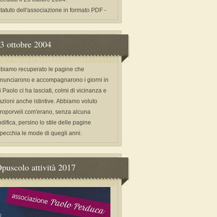
Statuto dell'associazione in formato PDF -
3 ottobre 2004
biamo recuperato le pagine che
nunciarono e accompagnarono i giorni in
i Paolo ci ha lasciati, colmi di vicinanza e
azioni anche istintive. Abbiamo voluto
proporveli com'erano, senza alcuna
difica, persino lo stile delle pagine
specchia le mode di quegli anni.
puscolo attività 2017