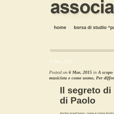
home
borsa di studio “
6 Mar, 2015
Posted on
6 Mar, 2015
in
A scopo 
musicista e come uomo
,
Per diffo
Il segreto 
di Paolo
Anche quest’anno, come è ormai tradiz