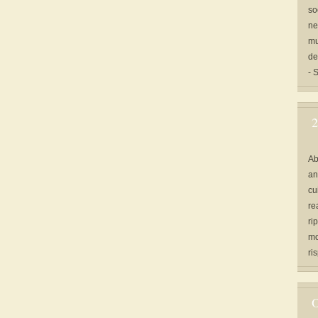
so
ne
mu
de
- 
2
Ab
an
cu
re
ri
mo
ri
O