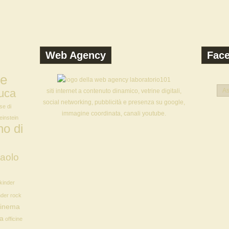
Web Agency
Fac
ne
uca
As
siti internet a contenuto dinamico, vetrine digitali,
social networking, pubblicità e presenza su google,
se di
immagine coordinata, canali youtube.
 einstein
o di
aolo
kinder
nder rock
Cinema
ia
officine