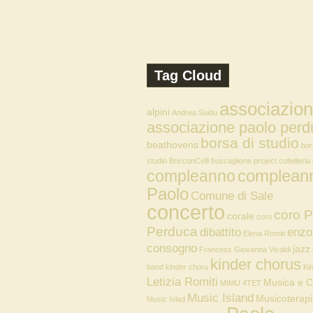
Tag Cloud
associazio
alpini
Andrea Saidu
associazione paolo perd
borsa di studio
beathovens
bor
studio
BricconCelli
buscaglione project
coltelleria
compleann
compleanno
Paolo
Comune di Sale
concerto
coro P
corale
coro
Perduca
dibattito
enzo
Elena Romiti
consogno
jazz
Francess
Giovanna Vivaldi
kinder chorus
band
kinder choru
Ki
Letizia Romiti
Musica e 
MIMU 4TET
Music Island
Musicoterap
Music Islad