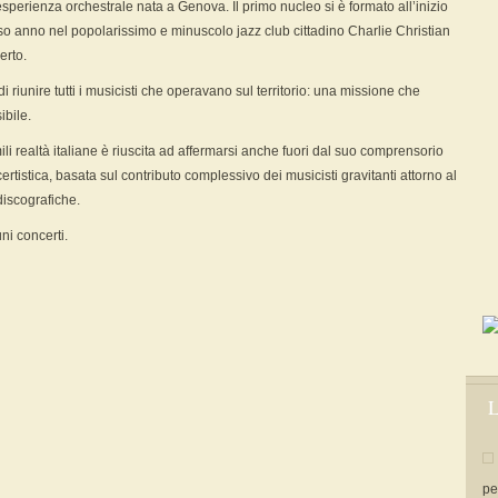
perienza orchestrale nata a Genova. Il primo nucleo si è formato all’inizio
so anno nel popolarissimo e minuscolo jazz club cittadino Charlie Christian
erto.
i riunire tutti i musicisti che operavano sul territorio: una missione che
bile.
li realtà italiane è riuscita ad affermarsi anche fuori dal suo comprensorio
ertistica, basata sul contributo complessivo dei musicisti gravitanti attorno al
discografiche.
uni concerti.
L
pe