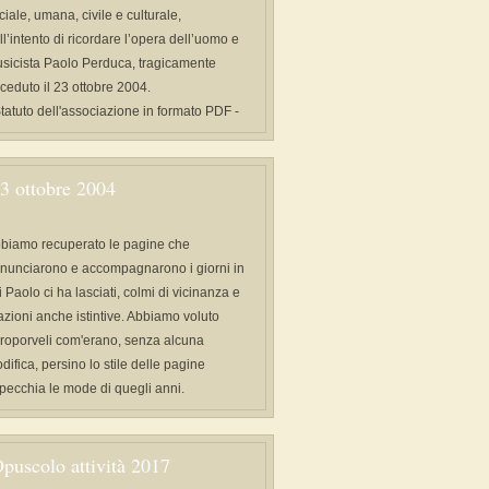
ciale, umana, civile e culturale,
ll’intento di ricordare l’opera dell’uomo e
sicista Paolo Perduca, tragicamente
ceduto il 23 ottobre 2004.
Statuto dell'associazione in formato PDF -
3 ottobre 2004
biamo recuperato le pagine che
nunciarono e accompagnarono i giorni in
i Paolo ci ha lasciati, colmi di vicinanza e
azioni anche istintive. Abbiamo voluto
proporveli com'erano, senza alcuna
difica, persino lo stile delle pagine
specchia le mode di quegli anni.
puscolo attività 2017